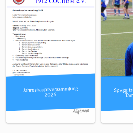
Spvgg tr
Jahreshauptversammlung
Tam
2026
Allgemein