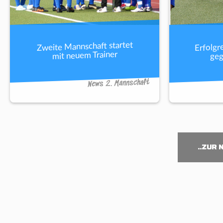
Erfolgr
Zweite Mannschaft startet
geg
mit neuem Trainer
News 2. Mannschaft
..ZUR 