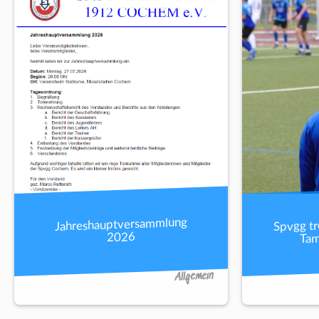
Spvgg tr
Jahreshauptversammlung
Tam
2026
Allgemein