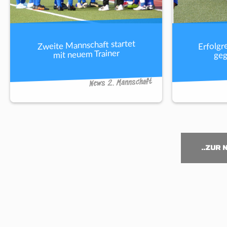
Erfolgr
Zweite Mannschaft startet
geg
mit neuem Trainer
News 2. Mannschaft
..ZUR 