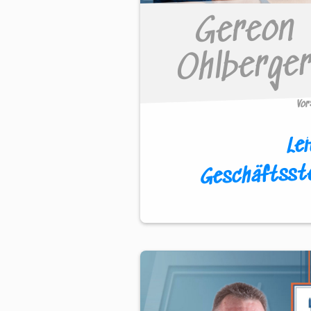
Gereon
Ohlberge
Vo
Lei
Geschäftsste