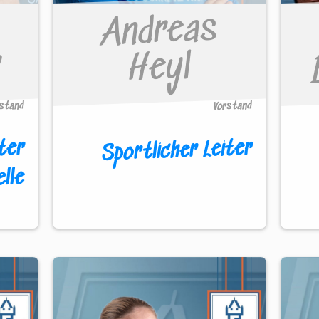
Andreas
r
Heyl
rstand
Vorstand
ter
Sportlicher Leiter
lle