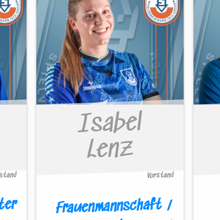
Isabel
Lenz
rstand
Vorstand
ter
Frauenmannschaft /