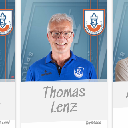
Thomas
h
Lenz
rstand
Vorstand