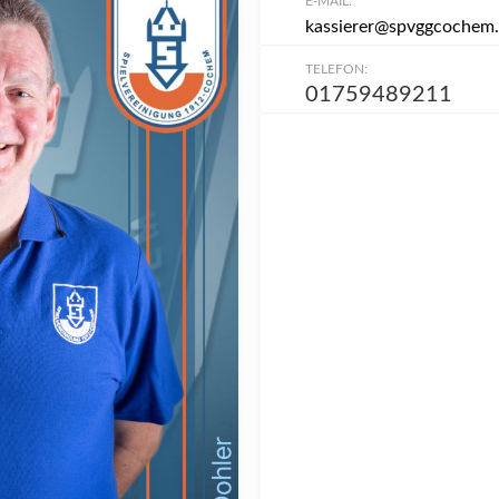
E-MAIL:
kassierer@spvggcochem
TELEFON:
01759489211