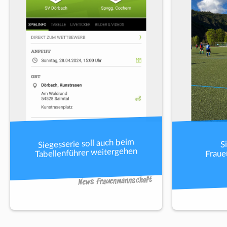
Siegesserie soll auch beim
S
Tabellenführer weitergehen
Fraue
News Frauenmannschaft