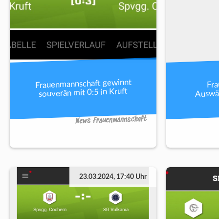
Frauenmannschaft gewinnt
Fra
Auswär
souverän mit 0:5 in Kruft
News Frauenmannschaft
23.03.2024, 17:40 Uhr