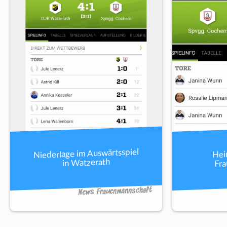
Niederlage im Auswärtsspiel
Hei
Fr
in Watzerath
News Frauenmannschaft