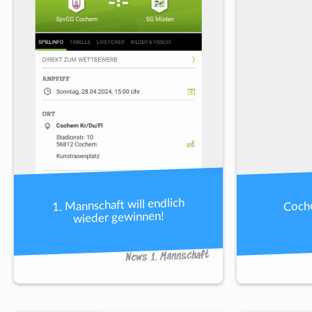
1. Mannschaft will endlich
Coch
wieder gewinnen!
News 1. Mannschaft