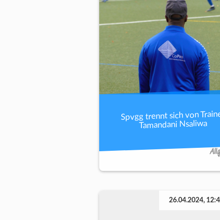
Spvgg trennt sich von Train
Tamandani Nsaliwa
All
26.04.2024, 12: