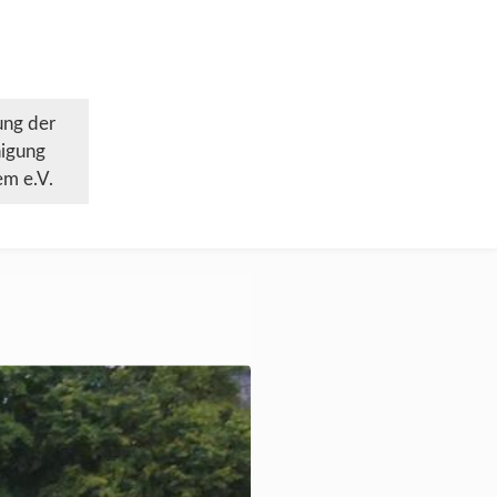
ung der
nigung
m e.V.